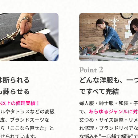
2
Point
は断られる
どんな洋服も、一
も蘇らせる
ですべて完結
件以上の修理実績！
婦人服・紳士服・和装・
ールやタトラスなどの高級
で、
あらゆるジャンルに対
毛皮、ブランドスーツな
丈つめ・サイズ調整・リ
から「ここなら直せた」と
れ修理・ブランドリペア
寄せられています。
な悩みも“一店舗で解決”