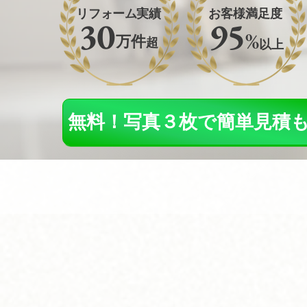
リフォーム実績
お客様満足度
30
95
%
万件
超
以上
無料！写真３枚で簡単見積
こ