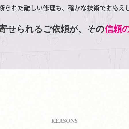
断られた難しい修理も、確かな技術でお応え
寄せられるご依頼が、その
信頼
3
選ばれる
つの理由
REASONS