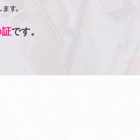
します。
の証
です。