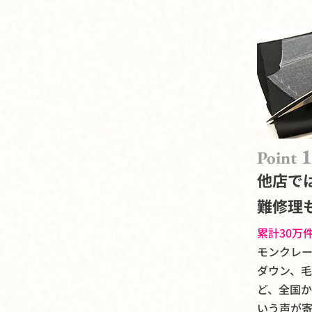
1
Point
他店で
難修理
累計30万
モンクレ
ダウン、
ど、全国
いう声が