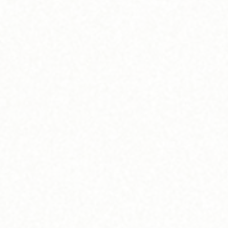
くなった“お気に入りの服”を、もう一度着た
ランドコートが破れてしまった
スーツを美しく仕立て直したい
ら思っていたサイズと全然違った。返品期限
可」と言われた大切な服がある
ま、
​何年もクローゼットに眠っている服がある