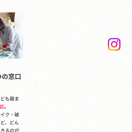
つの窓口
子ども服ま
応
。
メイク・破
など、どん
できるのが