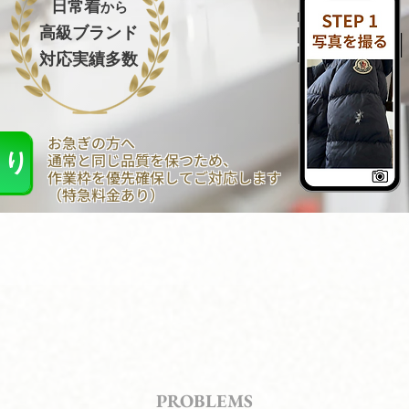
日常着
から
高級ブランド
対応実績多数
お急ぎの方へ
もり
通常と同じ品質を保つため、
作業枠を優先確保してご対応します
（特急料金あり）
・・・
んなお悩みありません
PROBLEMS